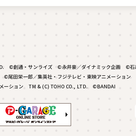
CO., LTD. ©創通・サンライズ ©永井豪／ダイナミック企画
画 ©尾田栄一郎／集英社・フジテレビ・東映アニメーション
 TM & (C) TOHO CO., LTD. ©BANDAI