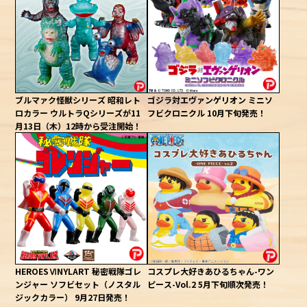
ブルマァク怪獣シリーズ 昭和レト
ゴジラ対エヴァンゲリオン ミニソ
ロカラー ウルトラQシリーズが11
フビクロニクル 10月下旬発売！
月13日（木）12時から受注開始！
HEROESⅥNYLART 秘密戦隊ゴレ
コスプレ大好きあひるちゃん-ワン
ンジャー ソフビセット（ノスタル
ピース-Vol.2 5月下旬順次発売！
ジックカラー） 9月27日発売！