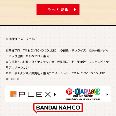
もっと見る
※画像はイメージです。
©円谷プロ TM & (C) TOHO CO., LTD. ©創通・サンライズ ©永井豪／ダイ
ナミック企画 ©石森プロ・東映
©永井豪・石川賢／ダイナミック企画 ©尾田栄一郎／集英社・フジテレビ・東
映アニメーション
©バードスタジオ／集英社・東映アニメーション TM & (C) TOHO CO., LTD.
©BANDAI