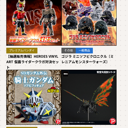
プレミアムバンダイ
その他
一般商品
【抽選販売情報】HEROES VINYL
ゴジラ ミニソフビクロニクル〔ミ
ART 仮面ライダークウガ対決セッ
レニアムモンスターウォーズ〕
ト