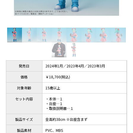
発売日
2024年1月／2023年4月／2023年3月
価格
￥18,700(税込)
対象年齢
15歳以上
セット内容
・本体…１
・台座…１
・取扱説明書…１
製品サイズ
全高約38cm ※台座含まず
製品素材
PVC、MBS