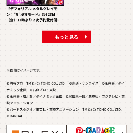
『デフォリアル メタルグレイモ
ン：“G”浸食モード』3月28日
（金）13時より２次予約受付開
始！！
もっと見る
※画像はイメージです。
©円谷プロ TM & (C) TOHO CO., LTD. ©創通・サンライズ ©永井豪／ダイ
ナミック企画 ©石森プロ・東映
©永井豪・石川賢／ダイナミック企画 ©尾田栄一郎／集英社・フジテレビ・東
映アニメーション
©バードスタジオ／集英社・東映アニメーション TM & (C) TOHO CO., LTD.
©BANDAI