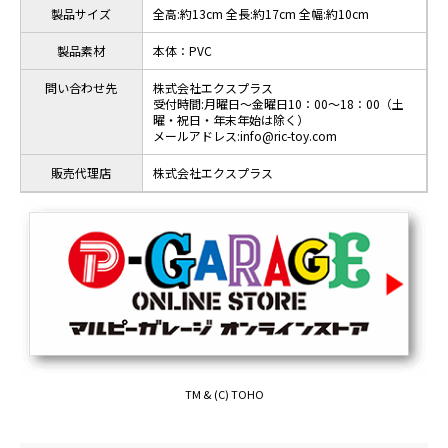
製品サイズ
全高:約13cm 全長:約17cm 全幅:約10cm
製品素材
本体：PVC
問い合わせ先
株式会社エクスプラス
受付時間:月曜日～金曜日10：00～18：00（土
曜・祝日・年末年始は除く）
メールアドレス:info@ric-toy.com
販売代理店
株式会社エクスプラス
TM & (C) TOHO