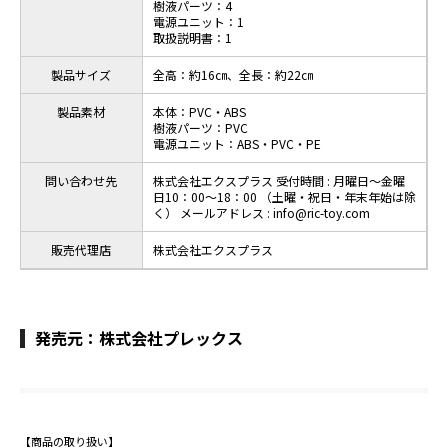
樹液パーツ：4
電源ユニット：1
取扱説明書：1
製品サイズ
全高：約16㎝、全長：約22㎝
製品素材
本体：PVC・ABS
樹液パーツ：PVC
電源ユニット：ABS・PVC・PE
問い合わせ先
株式会社エクスプラス 受付時間 : 月曜日～金曜
日10：00～18：00 （土曜・祝日・年末年始は除
く） メールアドレス : info@ric-toy.com
販売代理店
株式会社エクスプラス
発売元：株式会社プレックス
【商品の取り扱い】