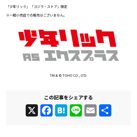
「少年リック」 「ゴジラ・ストア」限定
※一般小売店での販売はございません。
TM & © TOHO CO., LTD.
この記事をシェアする
X
Facebook
Hatena
Line
Email
共
有