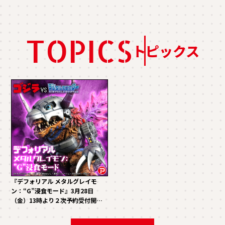
TOPICS
トピックス
『デフォリアル メタルグレイモ
ン：“G”浸食モード』3月28日
（金）13時より２次予約受付開
始！！