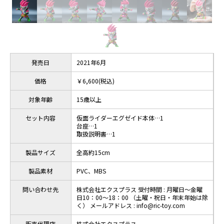
発売日
2021年6月
価格
￥6,600(税込)
対象年齢
15歳以上
セット内容
仮面ライダーエグゼイド本体…1
台座…1
取扱説明書…1
製品サイズ
全高約15cm
製品素材
PVC、MBS
問い合わせ先
株式会社エクスプラス 受付時間 : 月曜日～金曜
日10：00～18：00 （土曜・祝日・年末年始は除
く） メールアドレス : info@ric-toy.com
販売代理店
株式会社エクスプラス