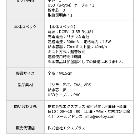
USB（B-type）ケーブル：1
給水芯：3
取扱説明書：1
本体スペック
【本体スペック】
電源：DC5V （USB-B供給）
充電電池：リチウム電池
定格電流：300mA 定格電力：1.5W
給水容器：70㏄ ミスト量：40ml/h
ミスト方式：超音波式
連続使用時間:1時間
※本商品は加湿器としての機能はありません
製品サイズ
全高：約15cm
製品素材
ゴジラ：PVC、EVA、ABS
給水芯：綿
USBケーブル：PVC
問い合わせ先
株式会社エクスプラス 受付時間 : 月曜日～金曜
日10：00～18：00 （土曜・祝日・年末年始は除
く） メールアドレス : info@ric-toy.com
販売代理店
株式会社エクスプラス