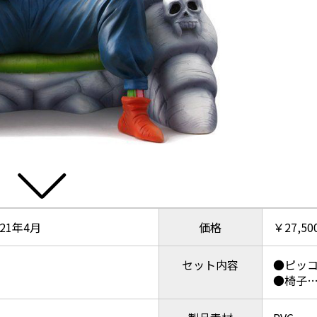
021年4月
価格
￥27,50
セット内容
●ピッ
●椅子…