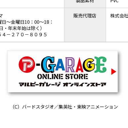
製品素材
PVC
マ
販売代理店
株式会
曜日～金曜日10：00～18：
祝日・年末年始は除く）
０５４－２７０－８０９５
（C）バードスタジオ／集英社・東映アニメーション