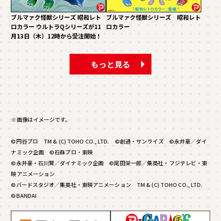
ブルマァク怪獣シリーズ 昭和レト
ブルマァク怪獣シリーズ 昭和レト
ロカラー ウルトラQシリーズが11
ロカラー
月13日（木）12時から受注開始！
もっと見る
※画像はイメージです。
©円谷プロ TM & (C) TOHO CO., LTD. ©創通・サンライズ ©永井豪／ダイ
ナミック企画 ©石森プロ・東映
©永井豪・石川賢／ダイナミック企画 ©尾田栄一郎／集英社・フジテレビ・東
映アニメーション
©バードスタジオ／集英社・東映アニメーション TM & (C) TOHO CO., LTD.
©BANDAI