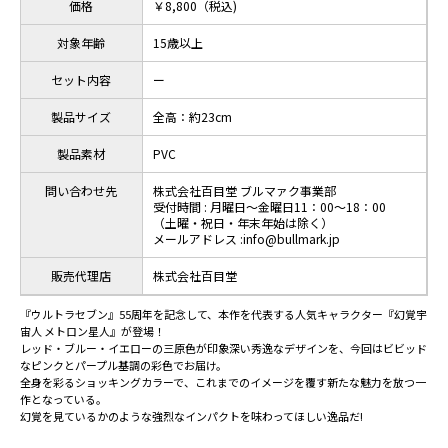
価格
￥8,800（税込)
対象年齢
15歳以上
セット内容
ー
製品サイズ
全高：約23cm
製品素材
PVC
問い合わせ先
株式会社百目堂 ブルマァク事業部
受付時間 : 月曜日～金曜日11：00～18：00
（土曜・祝日・年末年始は除く）
メールアドレス :info@bullmark.jp
販売代理店
株式会社百目堂
『ウルトラセブン』55周年を記念して、本作を代表する人気キャラクター『幻覚宇
宙人 メトロン星人』が登場！
レッド・ブルー・イエローの三原色が印象深い秀逸なデザインを、今回はビビッド
なピンクとパープル基調の彩色でお届け。
全身を彩るショッキングカラーで、これまでのイメージを覆す新たな魅力を放つ一
作となっている。
幻覚を見ているかのような強烈なインパクトを味わってほしい逸品だ!