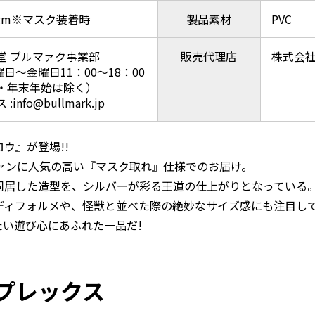
5cm※マスク装着時
製品素材
PVC
堂 ブルマァク事業部
販売代理店
株式会
曜日～金曜日11：00～18：00
・年末年始は除く）
nfo@bullmark.jp
ウ』が登場!!
ァンに人気の高い『マスク取れ』仕様でのお届け。
同居した造型を、シルバーが彩る王道の仕上がりとなっている
ディフォルメや、怪獣と並べた際の絶妙なサイズ感にも注目し
い遊び心にあふれた一品だ!
プレックス