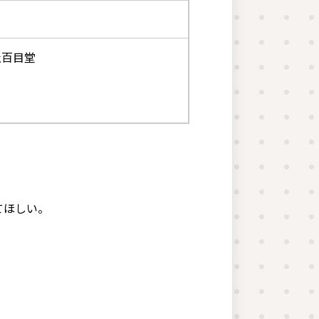
社百目堂
。
てほしい。