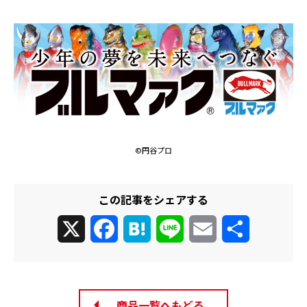
©円谷プロ
この記事をシェアする
X
Facebook
Hatena
Line
Email
共
有
商品一覧へもどる