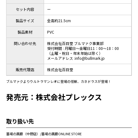
セット内容
ー
製品サイズ
全高約21.5cm
製品素材
PVC
問い合わせ先
株式会社百目堂 ブルマァク事業部
受付時間 : 月曜日～金曜日11：00～18：00
（土曜・祝日・年末年始は除く）
メールアドレス :info@bullmark.jp
販売代理店
株式会社百目堂
ブルマァクよりウルトラマンレオに登場の怪獣、カネドラスが登場！
発売元：株式会社プレックス
取り扱い先
墓場の画廊（中野店）/墓場の画廊ONLINE STORE