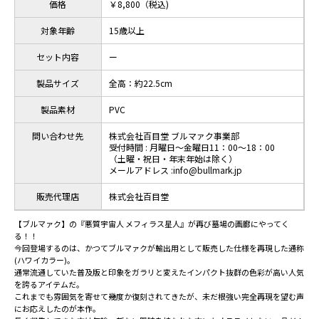
価格
￥8,800（税込)
対象年齢
15歳以上
セット内容
ー
製品サイズ
全高：約22.5cm
製品素材
PVC
問い合わせ先
株式会社百目堂 ブルマァク事業部
受付時間 : 月曜日～金曜日11：00～18：00
（土曜・祝日・年末年始は除く）
メールアドレス :info@bullmark.jp
販売代理店
株式会社百目堂
【ブルマァク】の『悪質宇宙人 メフィラス星人』が再び墓場の画廊にやってく
る！！
今回登場するのは、かつてブルマァクが輸出用として販売した仕様を再現した通称
(ハワイカラー)。
通常流通していた普及版と印象をガラリと変えたインパクト抜群の色彩が高い人気
を誇るアイテムだ。
これまでも雰囲気を寄せて幾度か復刻されてきたが、未だ根強い完全再現を望む声
にお応えしたのが本作。