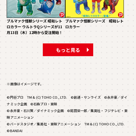
ブルマァク怪獣シリーズ 昭和レト
ブルマァク怪獣シリーズ 昭和レト
ロカラー ウルトラQシリーズが11
ロカラー
月13日（木）12時から受注開始！
もっと見る
※画像はイメージです。
©円谷プロ TM & (C) TOHO CO., LTD. ©創通・サンライズ ©永井豪／ダイ
ナミック企画 ©石森プロ・東映
©永井豪・石川賢／ダイナミック企画 ©尾田栄一郎／集英社・フジテレビ・東
映アニメーション
©バードスタジオ／集英社・東映アニメーション TM & (C) TOHO CO., LTD.
©BANDAI