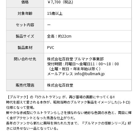
価格
￥7,700（税込)
対象年齢
15歳以上
セット内容
ー
製品サイズ
全高：約22cm
製品素材
PVC
問い合わせ先
株式会社百目堂 ブルマァク事業部
受付時間 : 月曜日～金曜日11：00～18：00
（土曜・祝日・年末年始は除く）
メールアドレス :info@bullmark.jp
販売代理店
株式会社百目堂
【ブルマァク】の『Sウルトラマン』が、再び墓場の画廊にやってくる!!
時代を超えて愛される本作が、昭和当時のブルマァク製品をイメージした(レトロ)
仕様となって登場。
鮮やかな赤成型にウルトラマンらしさを損なわない絶妙な色調の水色と、両目に輝
く金がアクセントとなった秀逸な仕上がりだ。
長年のファンから新たに興味を持たれた方まで、『ブルマァクの怪獣シリーズ』好
きには外せない一品となっている。