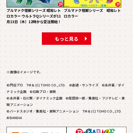
ブルマァク怪獣シリーズ 昭和レト
ブルマァク怪獣シリーズ 昭和レト
ロカラー ウルトラQシリーズが11
ロカラー
月13日（木）12時から受注開始！
もっと見る
※画像はイメージです。
©円谷プロ TM & (C) TOHO CO., LTD. ©創通・サンライズ ©永井豪／ダイ
ナミック企画 ©石森プロ・東映
©永井豪・石川賢／ダイナミック企画 ©尾田栄一郎／集英社・フジテレビ・東
映アニメーション
©バードスタジオ／集英社・東映アニメーション TM & (C) TOHO CO., LTD.
©BANDAI