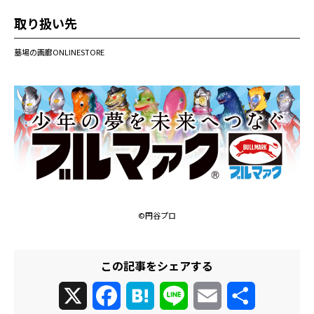
取り扱い先
墓場の画廊ONLINESTORE
©円谷プロ
この記事をシェアする
X
Facebook
Hatena
Line
Email
共