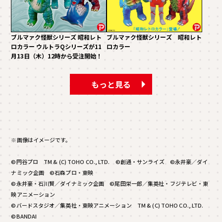
ブルマァク怪獣シリーズ 昭和レト
ブルマァク怪獣シリーズ 昭和レト
ロカラー ウルトラQシリーズが11
ロカラー
月13日（木）12時から受注開始！
もっと見る
※画像はイメージです。
©円谷プロ TM & (C) TOHO CO., LTD. ©創通・サンライズ ©永井豪／ダイ
ナミック企画 ©石森プロ・東映
©永井豪・石川賢／ダイナミック企画 ©尾田栄一郎／集英社・フジテレビ・東
映アニメーション
©バードスタジオ／集英社・東映アニメーション TM & (C) TOHO CO., LTD.
©BANDAI