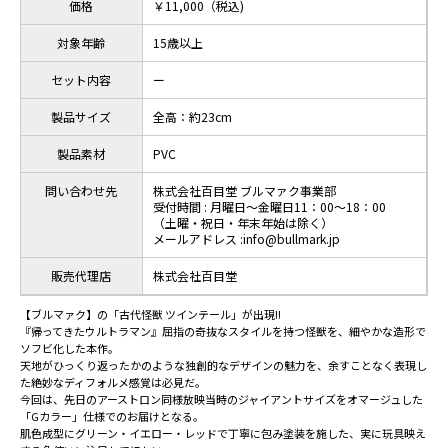
価格
￥11,000（税込)
対象年齢
15歳以上
セット内容
ー
製品サイズ
全高：約23cm
製品素材
PVC
問い合わせ先
株式会社百目堂 ブルマァク事業部
受付時間 : 月曜日～金曜日11：00～18：00
（土曜・祝日・年末年始は除く）
メールアドレス :info@bullmark.jp
販売代理店
株式会社百目堂
【ブルマァク】の「古代怪獣 ツインテール」が出現!!
『帰ってきたウルトラマン』屈指の奇抜なスタイルを持つ怪獣を、細やかな造形で
ソフビ化した本作。
天地がひっくり返ったかのような独創的なデザインの魅力を、余すことなく表現し
た絶妙なディフォルメ感覚は必見だ。
今回は、先日のアーストロン同様放映当時のジャイアントサイズをオマージュした
「Gカラー」仕様でのお届けとなる。
肌色成型にグリーン・イエロー・レッドで丁寧に包み塗装を施した、実に玩具映え