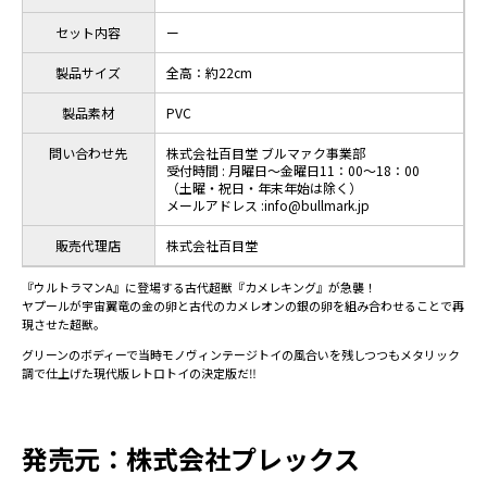
セット内容
ー
製品サイズ
全高：約22cm
製品素材
PVC
問い合わせ先
株式会社百目堂 ブルマァク事業部
受付時間 : 月曜日～金曜日11：00～18：00
（土曜・祝日・年末年始は除く）
メールアドレス :info@bullmark.jp
販売代理店
株式会社百目堂
『ウルトラマンA』に登場する古代超獣『カメレキング』が急襲！
ヤプールが宇宙翼竜の金の卵と古代のカメレオンの銀の卵を組み合わせることで再
現させた超獣。
グリーンのボディーで当時モノヴィンテージトイの風合いを残しつつもメタリック
調で仕上げた現代版レトロトイの決定版だ‼︎
発売元：株式会社プレックス