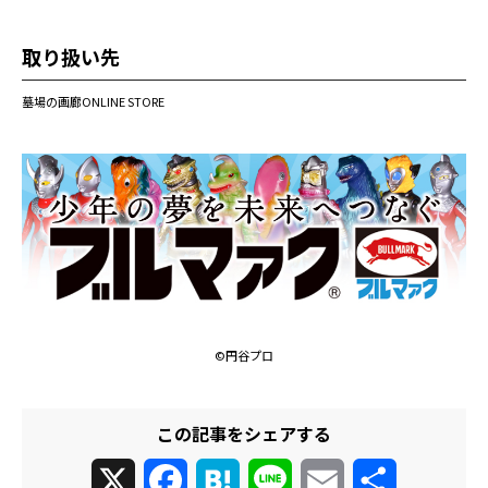
取り扱い先
墓場の画廊ONLINE STORE
©円谷プロ
この記事をシェアする
X
Facebook
Hatena
Line
Email
共