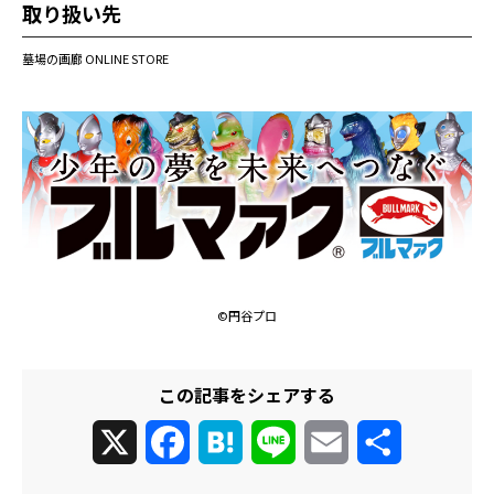
取り扱い先
墓場の画廊 ONLINE STORE
©円谷プロ
この記事をシェアする
X
Facebook
Hatena
Line
Email
共
有