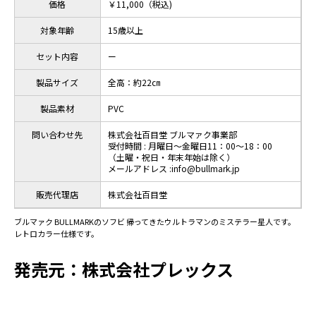
価格
￥11,000（税込)
対象年齢
15歳以上
セット内容
ー
製品サイズ
全高：約22㎝
製品素材
PVC
問い合わせ先
株式会社百目堂 ブルマァク事業部
受付時間 : 月曜日～金曜日11：00～18：00
（土曜・祝日・年末年始は除く）
メールアドレス :info@bullmark.jp
販売代理店
株式会社百目堂
ブルマァク BULLMARKのソフビ 帰ってきたウルトラマンのミステラー星人です。
レトロカラー仕様です。
発売元：株式会社プレックス