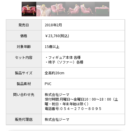
発売日
2018年2月
価格
￥23,760(税込)
対象年齢
15歳以上
セット内容
・フィギュア本体 各種
・椅子（ソファー）各種
製品サイズ
全高約20cm
製品素材
PVC
問い合わせ先
株式会社ジーマ
受付時間:月曜日～金曜日10：00～18：00（土
曜・祝日・年末年始は除く）
電話番号:０５４－２７０－８０９５
販売代理店
株式会社ジーマ