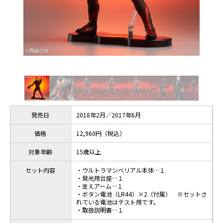
発売日
2018年2月／2017年6月
価格
12,960円（税込）
対象年齢
15歳以上
セット内容
・ウルトラマンべリアル本体…１
・発光用台座…１
・支えアーム…１
・ボタン電池（LR44）×2（付属） ※セットさ
れている電池はテスト用です。
・取扱説明書…１