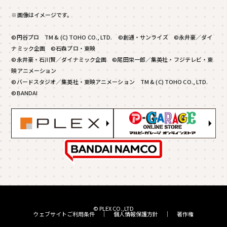
※画像はイメージです。
©円谷プロ TM & (C) TOHO CO., LTD. ©創通・サンライズ ©永井豪／ダイ
ナミック企画 ©石森プロ・東映
©永井豪・石川賢／ダイナミック企画 ©尾田栄一郎／集英社・フジテレビ・東
映アニメーション
©バードスタジオ／集英社・東映アニメーション TM & (C) TOHO CO., LTD.
©BANDAI
© PLEX CO.,LTD
ウェブサイトご利用条件
｜
個人情報保護方針
｜
著作権