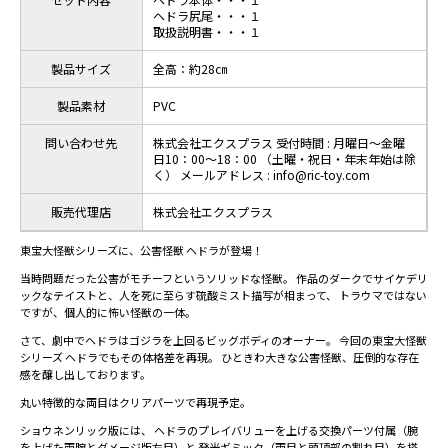
ヘドラ尻尾・・・１
取扱説明書・・・１
製品サイズ
全高：約28㎝
製品素材
PVC
問い合わせ先
株式会社エクスプラス 受付時間 : 月曜日～金曜
日10：00～18：00 （土曜・祝日・年末年始は除
く） メールアドレス : info@ric-toy.com
販売代理店
株式会社エクスプラス
東宝大怪獣シリーズに、公害怪獣 ヘドラが登場！
当時問題だった公害がモチーフというソリッドな怪獣。 作品のダークでサイケデリ
ックなテイストと、人を死に至らす硫酸ミスト描写が相まって、 トラウマではない
ですが、個人的に怖い怪獣の一体。
さて、劇中でヘドラはゴジラを上回るビッグボディのオーナー。 今回の東宝大怪獣
シリーズ ヘドラでもその体格差を再現。 ひときわ大きな公害怪獣、圧倒的な存在
感を醸し出しております。
丸い特徴的な両目はクリアパーツで再現予定。
ショウネンリック版には、 ヘドラのプレイバリューを上げる交換パーツ付属（腕
を上げた両腕とダメージ版左目）と 発光ギミック（両目と頭頂部の割れ目）を搭