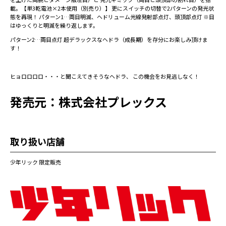
載。【単3乾電池×2本使用（別売り）】 更にスイッチの切替で2パターンの発光状
態を再現！ パターン1…両目明滅、ヘドリューム光線発射部点灯、頭頂部点灯 ※目
はゆっくりと明滅を繰り返します。
パターン2…両目点灯 超デラックスなヘドラ（成長期）を存分にお楽しみ頂けま
す！
ヒョロロロロ・・・と聞こえてきそうなヘドラ、 この機会をお見逃しなく！
発売元：株式会社プレックス
取り扱い店舗
少年リック 限定販売