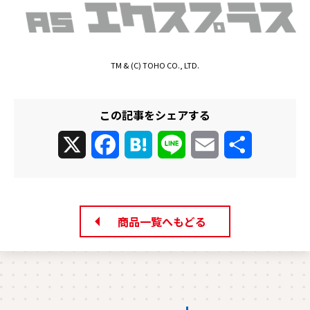
TM & (C) TOHO CO., LTD.
この記事をシェアする
X
Facebook
Hatena
Line
Email
共
有
商品一覧へもどる