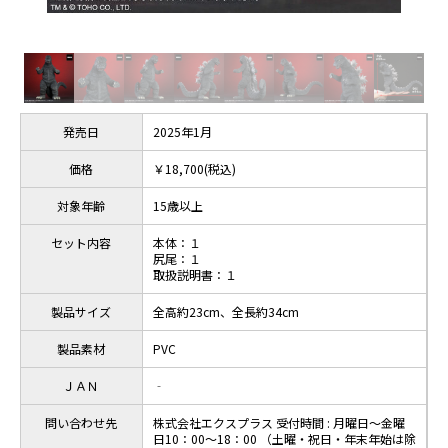
発売日
2025年1月
価格
￥18,700(税込)
対象年齢
15歳以上
セット内容
本体：１
尻尾：１
取扱説明書：１
製品サイズ
全高約23cm、全長約34cm
製品素材
PVC
ＪＡＮ
‐
問い合わせ先
株式会社エクスプラス 受付時間 : 月曜日～金曜
日10：00～18：00 （土曜・祝日・年末年始は除