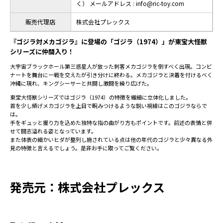
く） メールアドレス : info@ric-toy.com
販売代理店
株式会社プレックス
『ゴジラ対メカゴジラ』に登場の「ゴジラ（1974）」が東宝大怪獣
シリーズに仲間入り！
大宇宙ブラックホール第三惑星人が放った刺客メカゴジラを倒すべく出現。コンビ
ナートを舞台に一戦を交えたが引き分けに終わる。メカゴジラと決着を付けるべく
沖縄に現れ、キングシーサーと共闘し激闘を繰り広げた。
東宝大怪獣シリーズではゴジラ（1974）の特徴を繊細に立体化しました。
首を少し傾げメカゴジラを上目で睨みつけるような鋭い視線はこのゴジラならで
は。
手をギュッと握り力を込めた独特な指の曲がり方もポイントです。前述の表情と併
せて闘志溢れる姿となっています。
また体表の細かいヒダが整列し施されている点は他の年代のゴジラと少々異なる外
見の特徴と言えるでしょう。是非お手に取ってご覧ください。
発売元：株式会社プレックス