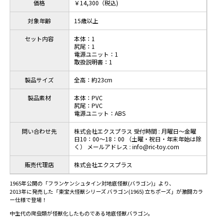
価格
￥14,300（税込)
対象年齢
15歳以上
セット内容
本体：1
尻尾：1
電源ユニット：1
取扱説明書：1
製品サイズ
全高：約23cm
製品素材
本体：PVC
尻尾：PVC
電源ユニット：ABS
問い合わせ先
株式会社エクスプラス 受付時間 : 月曜日～金曜
日10：00～18：00 （土曜・祝日・年末年始は除
く） メールアドレス : info@ric-toy.com
販売代理店
株式会社エクスプラス
1965年公開の「フランケンシュタイン対地底怪獣(バラゴン)」より、
2013年に発売した「東宝大怪獣シリーズ バラゴン(1965) 立ちポーズ」が激闘カラ
ー仕様で登場！
中生代の爬虫類が怪獣化したものである地底怪獣バラゴン。