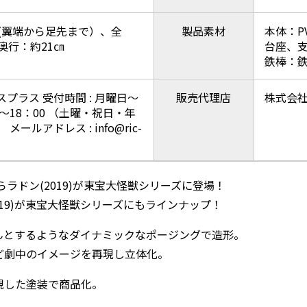
㎝(翼端から足先まで）、全
製品素材
本体：PV
奥行：約21㎝
台座、支
鉄棒：
プラス 受付時間 : 月曜日～
販売代理店
株式会
0～18：00 （土曜・祝日・年
メールアドレス : info@ric-
らラドン(2019)が東宝大怪獣シリーズに登場！
2019)が東宝大怪獣シリーズにもラインナップ！
んとするようなダイナミックなポージングで造形。
ど劇中のイメージを再現し立体化。
現した塗装で商品化。