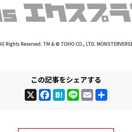
 All Rights Reserved. TM & © TOHO CO., LTD. MONSTERVERS
この記事をシェアする
X
Facebook
Hatena
Line
Email
共
有