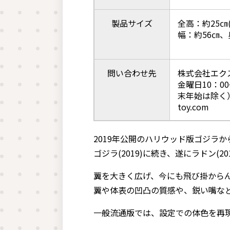
製品サイズ
全高：約25
幅：約56㎝、
問い合わせ先
株式会社エクス
金曜日10：0
末年始は除く） 
toy.com
2019年公開のハリウッド版ゴジラか
ゴジラ(2019)に続き、遂にラドン(
翼を大きく広げ、今にも飛び掛から
翼や体表の凹凸の質感や、鋭い嘴な
一般流通版では、設定での体色を再