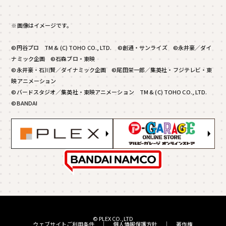
※画像はイメージです。
©円谷プロ TM & (C) TOHO CO., LTD. ©創通・サンライズ ©永井豪／ダイ
ナミック企画 ©石森プロ・東映
©永井豪・石川賢／ダイナミック企画 ©尾田栄一郎／集英社・フジテレビ・東
映アニメーション
©バードスタジオ／集英社・東映アニメーション TM & (C) TOHO CO., LTD.
©BANDAI
© PLEX CO.,LTD
ウェブサイトご利用条件
｜
個人情報保護方針
｜
著作権