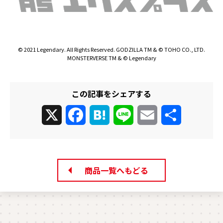
© 2021 Legendary. All Rights Reserved. GODZILLA TM & © TOHO CO., LTD.
MONSTERVERSE TM & © Legendary
この記事をシェアする
X
Facebook
Hatena
Line
Email
共
有
商品一覧へもどる