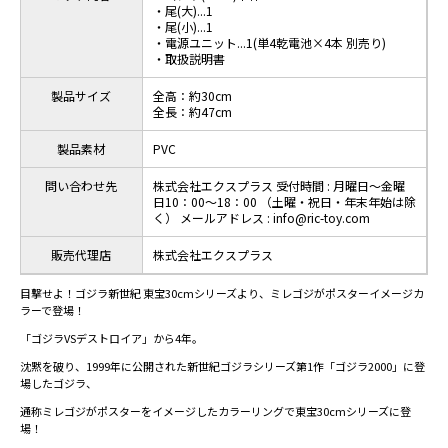
・尾(大)...1
・尾(小)...1
・電源ユニット...1(単4乾電池×4本 別売り)
・取扱説明書
製品サイズ
全高：約30cm
全長：約47cm
製品素材
PVC
問い合わせ先
株式会社エクスプラス 受付時間 : 月曜日～金曜
日10：00～18：00 （土曜・祝日・年末年始は除
く） メールアドレス : info@ric-toy.com
販売代理店
株式会社エクスプラス
目撃せよ！ゴジラ新世紀 東宝30cmシリーズより、ミレゴジがポスターイメージカ
ラーで登場！
「ゴジラVSデストロイア」から4年。
沈黙を破り、1999年に公開された新世紀ゴジラシリーズ第1作「ゴジラ2000」に登
場したゴジラ、
通称ミレゴジがポスターをイメージしたカラーリングで東宝30cmシリーズに登
場！