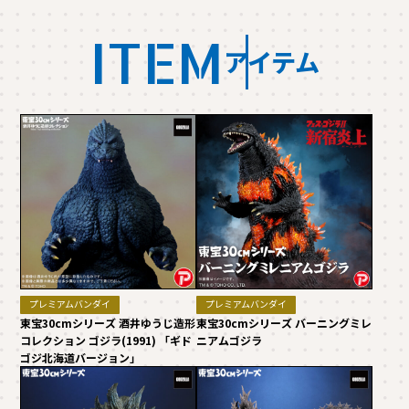
ITEM
アイテム
プレミアムバンダイ
プレミアムバンダイ
東宝30cmシリーズ 酒井ゆうじ造形
東宝30cmシリーズ バーニングミレ
コレクション ゴジラ(1991) 「ギド
ニアムゴジラ
ゴジ北海道バージョン」