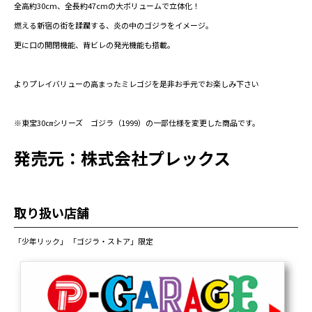
全高約30cm、全長約47cmの大ボリュームで立体化！
燃える新宿の街を蹂躙する、炎の中のゴジラをイメージ。
更に口の開閉機能、背ビレの発光機能も搭載。
よりプレイバリューの高まったミレゴジを是非お手元でお楽しみ下さい
※東宝30㎝シリーズ ゴジラ（1999）の一部仕様を変更した商品です。
発売元：株式会社プレックス
取り扱い店舗
「少年リック」 「ゴジラ・ストア」限定