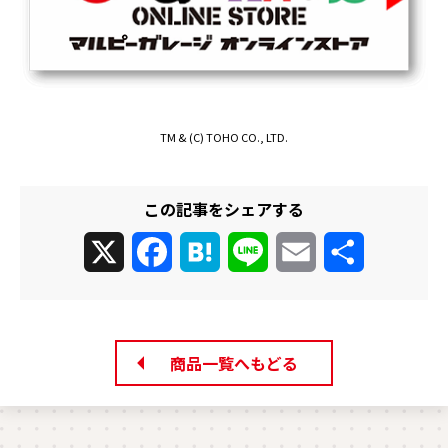
TM & (C) TOHO CO., LTD.
この記事をシェアする
X
Facebook
Hatena
Line
Email
共
有
商品一覧へもどる