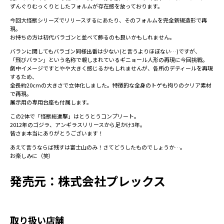
ずんぐりむっくりとしたフォルムが存在感を放っております。
今回大怪獣シリーズでリリースするにあたり、そのフォルムを完全新規造形で再
現。
お持ちの方は初代バラゴンと並べて飾るのも良いかもしれません。
バランに関してもバラゴン同様出番は少ない(と言うよりほぼない…)ですが、
「飛びバラン」という名称で親しまれているギニョール人形の再現に今回挑戦。
劇中イメージですとやや大きく感じるかもしれませんが、各所のデティールを再現
するため、
全長約20cmの大きさで立体化しました。特徴的な全身のトゲも拘りのクリア素材
で再現。
展示用の専用台座も付属します。
この2体で「怪獣総進撃」はとうとうコンプリート。
2012年のゴジラ、アンギラスリリースから足かけ3年。
皆さま本当にありがとうございます！
あえて言うならば残すは富士山のみ！さてどうしたものでしょうか…。
お楽しみに（笑）
発売元：株式会社プレックス
取り扱い店舗