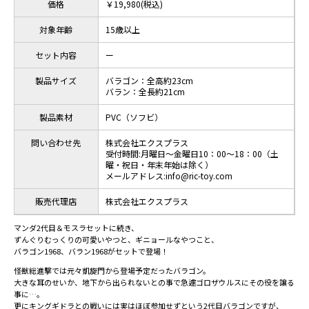
価格
￥19,980(税込)
対象年齢
15歳以上
セット内容
ー
製品サイズ
バラゴン：全高約23cm
バラン：全長約21cm
製品素材
PVC（ソフビ）
問い合わせ先
株式会社エクスプラス
受付時間:月曜日～金曜日10：00～18：00（土
曜・祝日・年末年始は除く）
メールアドレス:info@ric-toy.com
販売代理店
株式会社エクスプラス
マンダ2代目＆モスラセットに続き、
ずんぐりむっくりの可愛いやつと、ギニョールなやつこと、
バラゴン1968、バラン1968がセットで登場！
怪獣総進撃では元々凱旋門から登場予定だったバラゴン。
大きな耳のせいか、地下から出られないとの事で急遽ゴロザウルスにその役を譲る
事に…。
更にキングギドラとの戦いには実はほぼ参加せずという2代目バラゴンですが、