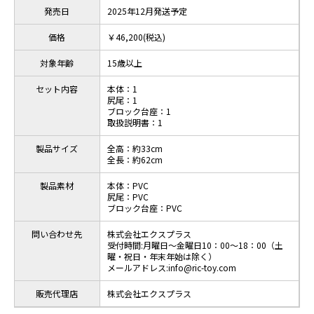
発売日
2025年12月発送予定
価格
￥46,200(税込)
対象年齢
15歳以上
セット内容
本体：1
尻尾：1
ブロック台座：1
取扱説明書：1
製品サイズ
全高：約33cm
全長：約62cm
製品素材
本体：PVC
尻尾：PVC
ブロック台座：PVC
問い合わせ先
株式会社エクスプラス
受付時間:月曜日～金曜日10：00～18：00（土
曜・祝日・年末年始は除く）
メールアドレス:info@ric-toy.com
販売代理店
株式会社エクスプラス