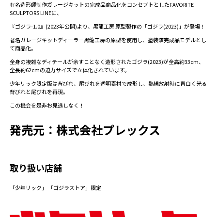
有名造形師制作ガレージキットの完成品商品化をコンセプトとしたFAVORITE
SCULPTORS LINEに、
『ゴジラ-1.0』(2023年公開)より、黒龍工房 原型製作の「ゴジラ(2023)」が登場！
著名ガレージキットディーラー黒龍工房の原型を使用し、塗装済完成品モデルとし
て商品化。
全身の複雑なディテールが余すことなく造形されたゴジラ(2023)が全高約33cm、
全長約62cmの迫力サイズで立体化されています。
少年リック限定版は背びれ、尾びれを透明素材で成形し、熱線放射時に青白く光る
背びれと尾びれを再現。
この機会を是非お見逃しなく！
発売元：株式会社プレックス
取り扱い店舗
「少年リック」 「ゴジラストア」限定