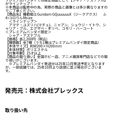
プレミアムバンダイでは限定商品として【シャア・アズナブル】
がラインナップ！
※本商品は監修中の為、実際の商品と画像とは多少異なりますの
でご了承ください。
【商品名】機動戦士Gundam GQuuuuuuX（ジークアクス） ふ
わコロりんMsize
＜ラインナップ＞
アマテ・ユズリハ(マチュ)、ニャアン、シュウジ・イトウ、シ
ャリア・ブル、エグザベ・オリベ、コモリ・ハーコート
＜プレミアムバンダイ限定＞
シャア・アズナブル
【価格】各2,200円（税込）
【種類数】全7種（うち1種はプレミアムバンダイ限定商品）
【本体サイズ】約W200×H200mm
【本体材質】ポリエステル
【対象年齢】15才以上
【商品の取り扱い】全国ホビー店、アニメ雑貨専門店などでの取
り扱いがございます。
※プレミアムバンダイ発送分は25年11月発送予定となります
が、一部店舗では、25年10月より店頭に並ぶ場合がございま
す。
発売元：株式会社プレックス
取り扱い先