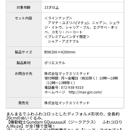
対象年齢
15才以上
セット内容
＜ラインナップ＞
アマテ・ユズリハ(マチュ)、ニャアン、シュウ
ジ・イトウ、シャリア・ブル、エグザベ・オリ
ベ、コモリ・ハーコート
＜プレミアムバンダイ限定＞
シャア・アズナブル
製品サイズ
約W200×H200mm
製品素材
ポリエステル
お問合せ先
株式会社マックスリミテッド
受付時間 : 月～金曜日（祝日除く）10時～18時
（12時～13時除く）
電話番号 : 072-938-9310
ホームページ http://max-jpn.com/
発売元
株式会社マックスリミテッド
まんまるでふわふわコロっとしたディフォルメ形状の、全長約
20cmのぬいぐるみ、
【機動戦士Gundam GQuuuuuuX（ジークアクス） ふわコロり
んMsize】が全7種で登場！