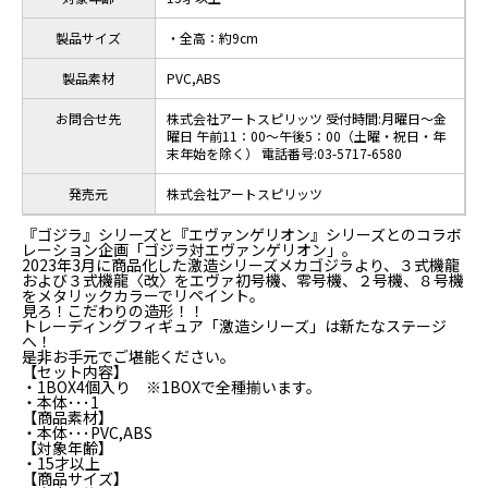
製品サイズ
・全高：約9cm
製品素材
PVC,ABS
お問合せ先
株式会社アートスピリッツ 受付時間:月曜日～金
曜日 午前11：00～午後5：00（土曜・祝日・年
末年始を除く） 電話番号:03-5717-6580
発売元
株式会社アートスピリッツ
『ゴジラ』シリーズと『エヴァンゲリオン』シリーズとのコラボ
レーション企画「ゴジラ対エヴァンゲリオン」。
2023年3月に商品化した激造シリーズメカゴジラより、３式機龍
および３式機龍〈改〉をエヴァ初号機、零号機、２号機、８号機
をメタリックカラーでリペイント。
見ろ！こだわりの造形！！
トレーディングフィギュア「激造シリーズ」は新たなステージ
へ！
是非お手元でご堪能ください。
【セット内容】
・1BOX4個入り ※1BOXで全種揃います。
・本体･･･1
【商品素材】
・本体･･･PVC,ABS
【対象年齢】
・15才以上
【商品サイズ】