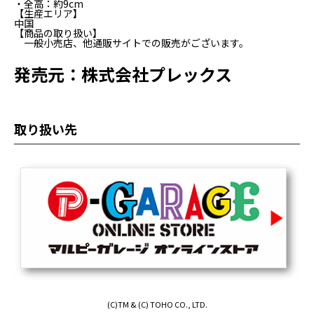
・全高：約9cm
【生産エリア】
中国
【商品の取り扱い】
一般小売店、他通販サイトでの販売がございます。
発売元：株式会社プレックス
取り扱い先
(C)TM & (C) TOHO CO., LTD.