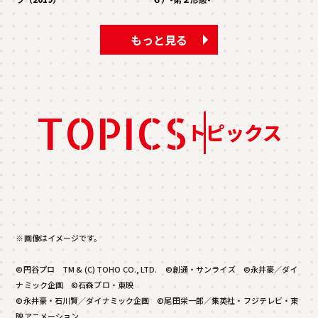
もっと見る
TOPICS
トピックス
※画像はイメージです。
©円谷プロ TM & (C) TOHO CO., LTD. ©創通・サンライズ ©永井豪／ダイ
ナミック企画 ©石森プロ・東映
©永井豪・石川賢／ダイナミック企画 ©尾田栄一郎／集英社・フジテレビ・東
映アニメーション