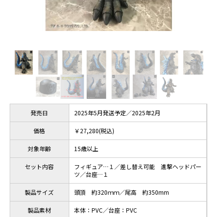
発売日
2025年5月発送予定／2025年2月
価格
￥27,280(税込)
対象年齢
15歳以上
セット内容
フィギュア…１／差し替え可能 進撃ヘッドパー
ツ／台座…１
製品サイズ
頭頂 約320ｍｍ／尾高 約350mm
製品素材
本体：PVC／台座：PVC