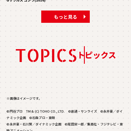
もっと見る
TOPICS
トピックス
※画像はイメージです。
©円谷プロ TM & (C) TOHO CO., LTD. ©創通・サンライズ ©永井豪／ダイ
ナミック企画 ©石森プロ・東映
©永井豪・石川賢／ダイナミック企画 ©尾田栄一郎／集英社・フジテレビ・東
映アニメーション