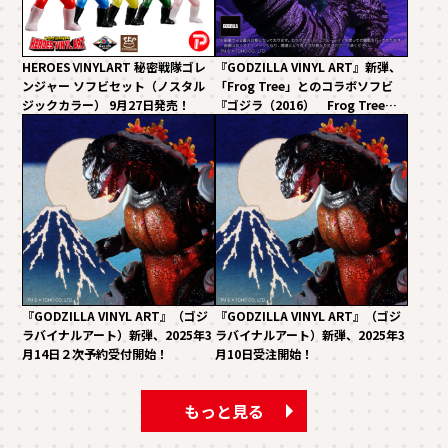
HEROESⅥNYLART 秘密戦隊ゴレ
『GODZILLA VINYL ART』新弾、
ンジャー ソフビセット（ノスタル
「Frog Tree」とのコラボソフビ
ジックカラー） 9月27日発売！
『ゴジラ（2016） Frog Tree
(ノーマル)(バーニングレッドカラ
ー)』が登場！！
『GODZILLA VINYL ART』（ゴジ
『GODZILLA VINYL ART』（ゴジ
ラバイナルアート）新弾、2025年3
ラバイナルアート）新弾、2025年3
月14日２次予約受付開始！
月10日受注開始！
もっと見る