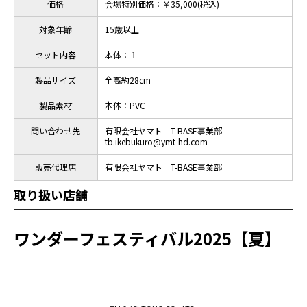
価格
会場特別価格：￥35,000(税込)
対象年齢
15歳以上
セット内容
本体：１
製品サイズ
全高約28cm
製品素材
本体：PVC
問い合わせ先
有限会社ヤマト T-BASE事業部
tb.ikebukuro@ymt-hd.com
販売代理店
有限会社ヤマト T-BASE事業部
取り扱い店舗
ワンダーフェスティバル2025【夏】