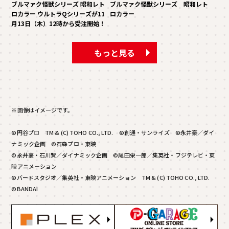
ブルマァク怪獣シリーズ 昭和レト
ブルマァク怪獣シリーズ 昭和レト
ロカラー ウルトラQシリーズが11
ロカラー
月13日（木）12時から受注開始！
もっと見る
※画像はイメージです。
©円谷プロ TM & (C) TOHO CO., LTD. ©創通・サンライズ ©永井豪／ダイ
ナミック企画 ©石森プロ・東映
©永井豪・石川賢／ダイナミック企画 ©尾田栄一郎／集英社・フジテレビ・東
映アニメーション
©バードスタジオ／集英社・東映アニメーション TM & (C) TOHO CO., LTD.
©BANDAI