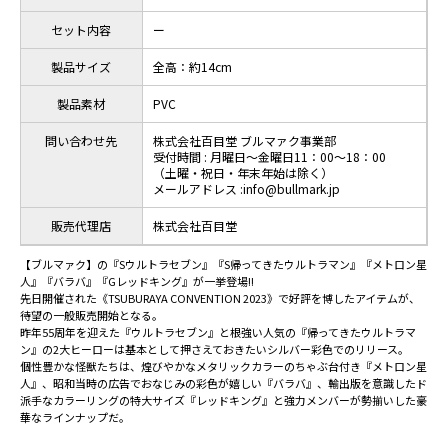
セット内容
ー
製品サイズ
全高：約14cm
製品素材
PVC
問い合わせ先
株式会社百目堂 ブルマァク事業部
受付時間 : 月曜日～金曜日11：00～18：00
（土曜・祝日・年末年始は除く）
メールアドレス :info@bullmark.jp
販売代理店
株式会社百目堂
【ブルマァク】の『Sウルトラセブン』『S帰ってきたウルトラマン』『メトロン星
人』『バラバ』『Gレッドキング』が一挙登場!!
先日開催された《TSUBURAYA CONVENTION 2023》で好評を博したアイテムが、
待望の一般販売開始となる。
昨年55周年を迎えた『ウルトラセブン』と根強い人気の『帰ってきたウルトラマ
ン』の2大ヒーローは基本として押さえておきたいシルバー彩色でのリリース。
個性豊かな怪獣たちは、煌びやかなメタリックカラーのちゃぶ台付き『メトロン星
人』、昭和当時の広告でおなじみの彩色が嬉しい『バラバ』、輸出版を意識したド
派手なカラーリングの特大サイズ『レッドキング』と強力メンバーが勢揃いした豪
華なラインナップだ。