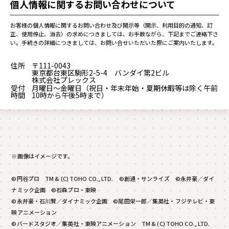
個人情報に関するお問い合わせについて
お客様の個人情報に関するお問い合わせ及び開示等（開示、利用目的の通知、訂
正、使用停止、消去）の求めにつきましては、お手数ながら、下記までご連絡下さ
い。手続きの詳細につきましては、お問い合せいただいた際にご案内いたします。
住所
〒111-0043
東京都台東区駒形2-5-4 バンダイ第2ビル
株式会社プレックス
受付
月曜日～金曜日（祝日・年末年始・夏期休暇等は除く午前
時間
10時から午後5時まで）
※画像はイメージです。
©円谷プロ TM & (C) TOHO CO., LTD. ©創通・サンライズ ©永井豪／ダイ
ナミック企画 ©石森プロ・東映
©永井豪・石川賢／ダイナミック企画 ©尾田栄一郎／集英社・フジテレビ・東
映アニメーション
©バードスタジオ／集英社・東映アニメーション TM & (C) TOHO CO., LTD.