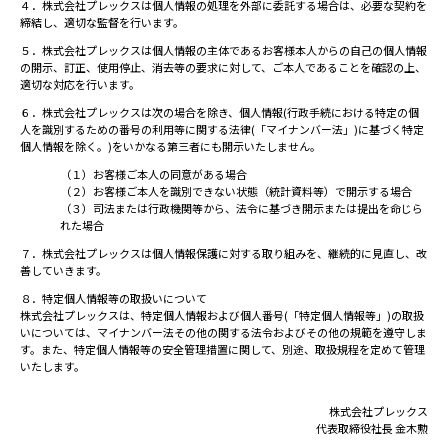
４．株式会社プレックスは個人情報の処理を外部に委託する場合は、必要な契約を
締結し、適切な監督を行います。
５．株式会社プレックスは個人情報の主体であるお客様本人からの自己の個人情報
の開示、訂正、使用停止、消去等の要求に対して、ご本人であることを確認の上、
適切な対応を行います。
６．株式会社プレックスは次の場合を除き、個人情報(行政手続における特定の個
人を識別するための番号の利用等に関する法律(「マイナンバー法」)に基づく特定
個人情報を除く。)をいかなる第三者にも開示いたしません。
（１）お客様ご本人の同意がある場合
（２）お客様ご本人を識別できない状態（統計資料等）で開示する場合
（３）司法または行政機関等から、法令に基づき開示または提出を命じら
れた場合
７．株式会社プレックスは個人情報保護に対する取り組みを、継続的に見直し、改
善していきます。
８．特定個人情報等の取扱いについて
株式会社プレックスは、特定個人情報および個人番号(「特定個人情報等」)の取扱
いについては、マイナンバー法その他の関する法令およびその他の規範を遵守しま
す。また、特定個人情報等の安全管理措置に関して、別途、取扱規程を定めて管理
いたします。
株式会社プレックス
代表取締役社長 金木勲