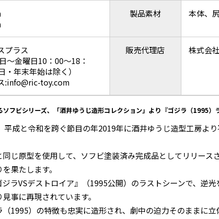
m
製品素材
本体、尻
m
スプラス
販売代理店
株式会
日～金曜日10：00～18：
祝日・年末年始は除く）
fo@ric-toy.com
ソフビシリーズ、「酒井ゆうじ造形コレクション」より『ゴジラ（1995）
は、平成と令和を跨ぐ節目の年2019年に酒井ゆうじ造型工房よ
と同じ原型を使用して、ソフビ塗装済み完成品としてリリース
りを果たします。
ジラVSデストロイア』（1995公開）のラストシーンで、逆
り見事に再現されています。
（1995）の特徴も忠実に造形され、劇中の迫力そのままに立