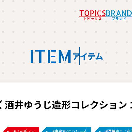
TOPICS
BRAN
トピックス
ブランド
ITEM
アイテム
 酒井ゆうじ造形コレクション ゴジ
フィギュア
東宝30cmシリーズ
酒井ゆうじ造