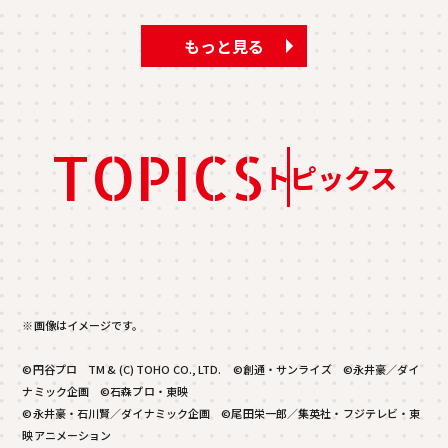
もっと見る
TOPICS
トピックス
※画像はイメージです。
©円谷プロ TM & (C) TOHO CO., LTD. ©創通・サンライズ ©永井豪／ダイ
ナミック企画 ©石森プロ・東映
©永井豪・石川賢／ダイナミック企画 ©尾田栄一郎／集英社・フジテレビ・東
映アニメーション