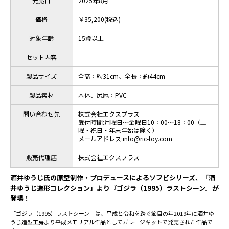
発売日
2025年8月
価格
￥35,200(税込)
対象年齢
15歳以上
セット内容
-
製品サイズ
全高：約31cm、全長：約44cm
製品素材
本体、尻尾：PVC
問い合わせ先
株式会社エクスプラス
受付時間:月曜日～金曜日10：00～18：00（土
曜・祝日・年末年始は除く）
メールアドレス:info@ric-toy.com
販売代理店
株式会社エクスプラス
酒井ゆうじ氏の原型制作・プロデュースによるソフビシリーズ、「酒
井ゆうじ造形コレクション」より『ゴジラ（1995）ラストシーン』が
登場！
「ゴジラ（1995）ラストシーン」は、平成と令和を跨ぐ節目の年2019年に酒井ゆ
うじ造型工房より平成メモリアル作品としてガレージキットで発売された作品で