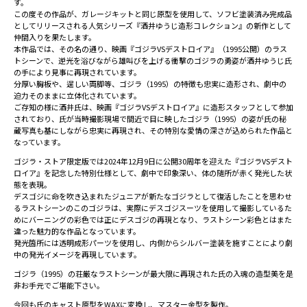
す。
この度その作品が、ガレージキットと同じ原型を使用して、ソフビ塗装済み完成品
としてリリースされる人気シリーズ『酒井ゆうじ造形コレクション』の新作として
仲間入りを果たします。
本作品では、その名の通り、映画『ゴジラVSデストロイア』（1995公開）のラス
トシーンで、逆光を浴びながら雄叫びを上げる衝撃のゴジラの勇姿が酒井ゆうじ氏
の手により見事に再現されています。
分厚い胸板や、逞しい両脚等、ゴジラ（1995）の特徴も忠実に造形され、劇中の
迫力そのままに立体化されています。
ご存知の様に酒井氏は、映画『ゴジラVSデストロイア』に造形スタッフとして参加
されており、氏が当時撮影現場で間近で目に映したゴジラ（1995）の姿が氏の秘
蔵写真も基にしながら忠実に再現され、その特別な愛情の深さが込められた作品と
なっています。
ゴジラ・ストア限定版では2024年12月9日に公開30周年を迎えた『ゴジラVSデスト
ロイア』を記念した特別仕様として、劇中で印象深い、体の随所が赤く発光した状
態を表現。
デスゴジに命を吹き込まれたジュニアが新たなゴジラとして復活したことを思わせ
るラストシーンのこのゴジラは、実際にデスゴジスーツを使用して撮影しているた
めにバーニングの彩色では正にデスゴジの再現となり、ラストシーン彩色とはまた
違った魅力的な作品となっています。
発光箇所には透明成形パーツを使用し、内側からシルバー塗装を施すことにより劇
中の発光イメージを再現しています。
ゴジラ（1995）の荘厳なラストシーンが最大限に再現された氏の入魂の造型美を是
非お手元でご堪能下さい。
今回も氏のキャスト原型をWAXに変換し、マスター金型を製作。