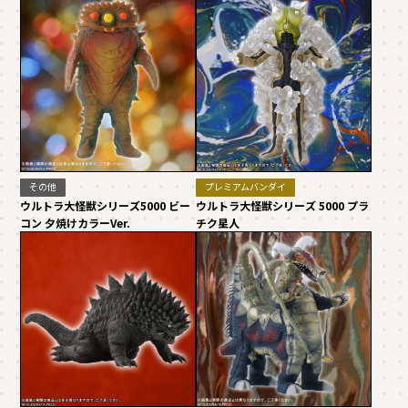
その他
プレミアムバンダイ
ウルトラ大怪獣シリーズ5000 ビー
ウルトラ大怪獣シリーズ 5000 プラ
コン 夕焼けカラーVer.
チク星人